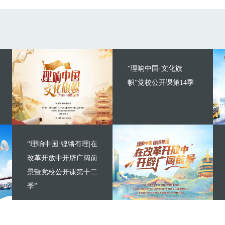
“理响中国·文化旗
帜”党校公开课第14季
“理响中国·铿锵有理|在
改革开放中开辟广阔前
景暨党校公开课第十二
季”