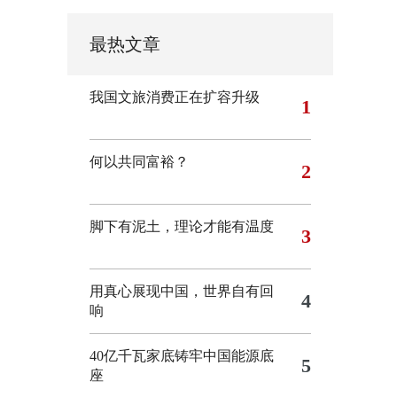
最热文章
我国文旅消费正在扩容升级
1
何以共同富裕？
2
脚下有泥土，理论才能有温度
3
用真心展现中国，世界自有回
4
响
40亿千瓦家底铸牢中国能源底
5
座