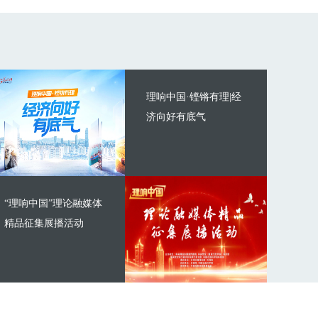
理响中国·铿锵有理|经
济向好有底气
“理响中国”理论融媒体
精品征集展播活动