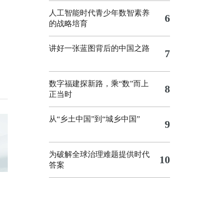
人工智能时代青少年数智素养
6
的战略培育
讲好一张蓝图背后的中国之路
7
数字福建探新路，乘“数”而上
8
正当时
从“乡土中国”到“城乡中国”
9
为破解全球治理难题提供时代
10
答案