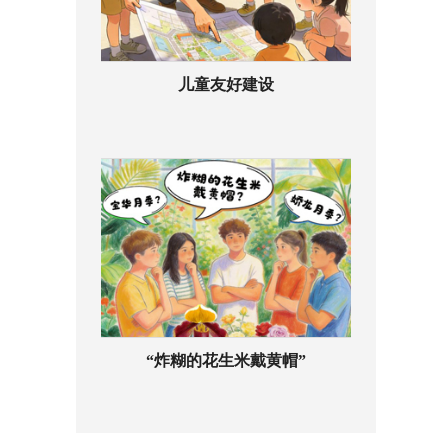
儿童友好建设
“炸糊的花生米戴黄帽”