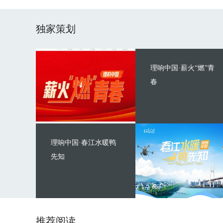
独家策划
理响中国·薪火“燃”青
春
理响中国·春江水暖鸭
先知
推荐阅读