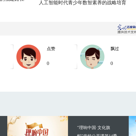
人工智能时代青少年数智素养的战略培育
点赞
飘过
0
0
“理响中国·文化旗