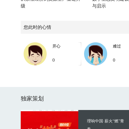
级
与启示
您此时的心情
开心
难过
0
0
独家策划
理响中国·薪火“燃”青