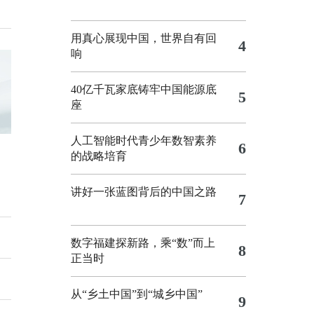
用真心展现中国，世界自有回
4
响
40亿千瓦家底铸牢中国能源底
5
座
人工智能时代青少年数智素养
6
的战略培育
讲好一张蓝图背后的中国之路
7
数字福建探新路，乘“数”而上
8
正当时
从“乡土中国”到“城乡中国”
9