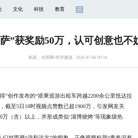
论
文化
科技
教育
拉萨”获奖励50万，认可创意也不
来源：
光明网-时评频道
2026-07-06 09:16
创作发布的“搭乘巡游出租车跨越2200余公里抵达拉
截至5日18时视频点赞数已超1900万，引发网友关
0万（含）以上，并形成类似‘淄博烧烤’等现象级热
对西藏“诗和远方”的想象。正像视频标题“青春没有