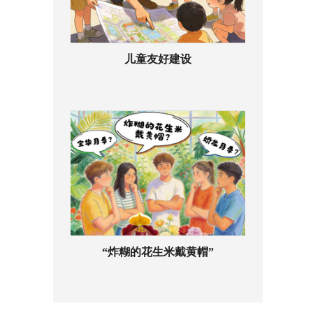
儿童友好建设
“炸糊的花生米戴黄帽”