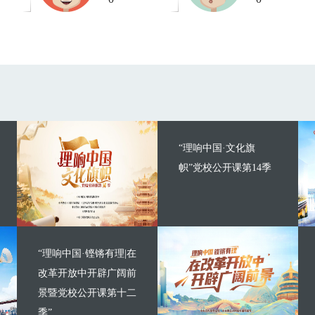
“理响中国·文化旗
帜”党校公开课第14季
“理响中国·铿锵有理|在
改革开放中开辟广阔前
景暨党校公开课第十二
季”