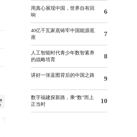
用真心展现中国，世界自有回
6
响
40亿千瓦家底铸牢中国能源底
7
座
人工智能时代青少年数智素养
8
的战略培育
讲好一张蓝图背后的中国之路
9
数字福建探新路，乘“数”而上
10
正当时