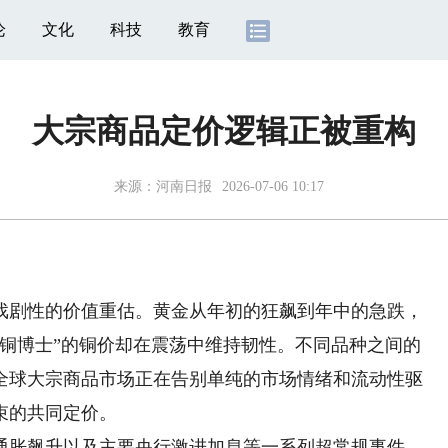
论
文化
科技
教育
大宗商品定价逻辑正被重构
来源：
河南日报
2026-07-06 10:17
剧性的价值重估。黄金从年初的狂飙到年中的急跌，
“铜博士”的铜价却在震荡中维持韧性。不同品种之间的
全球大宗商品市场正在告别单纯的市场情绪和流动性驱
束的共同定价。
胀飙升以及主要央行激进加息等一系列超常规事件，