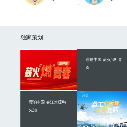
独家策划
理响中国·薪火“燃”青
春
理响中国·春江水暖鸭
先知