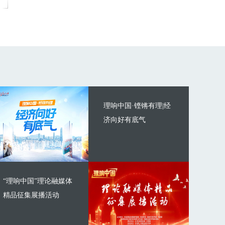
理响中国·铿锵有理|经
济向好有底气
“理响中国”理论融媒体
精品征集展播活动