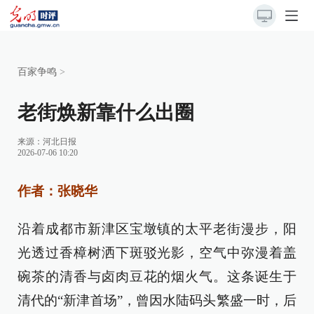
百家争鸣
>
老街焕新靠什么出圈
来源：
河北日报
2026-07-06 10:20
作者：张晓华
沿着成都市新津区宝墩镇的太平老街漫步，阳
光透过香樟树洒下斑驳光影，空气中弥漫着盖
碗茶的清香与卤肉豆花的烟火气。这条诞生于
清代的“新津首场”，曾因水陆码头繁盛一时，后