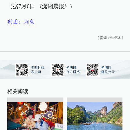
（据7月6日 《潇湘晨报》）
制图：刘朝
[
责编：金凌冰
]
相关阅读