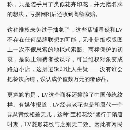
称，只是随手用了类似花卉印花，并无蹭名牌
的想法，亏损倒闭后还收到高额索赔。
这种维权未免过于抽象了，这些店铺显然和LV
不存在任何品牌联想的可能，无非是维权版图
上一次不假思索的地毯式索赔。商标保护的初
衷，是防止消费者被误导，可当维权对象变成
路边小店，这层逻辑却让人生疑——没有谁会
把餐饮店铺，误认成价值数万元的奢侈品。
更尴尬的是，LV这个商标还撞脸了中国传统纹
样。有媒体报道，LV经典老花也是和唐代一个
琵琶背纹相差无几，这种“宝相花纹”盛行于隋唐
时期，LV菱形花纹与之别无二致。因此有网民