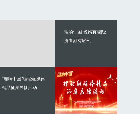
理响中国·铿锵有理|经
济向好有底气
“理响中国”理论融媒体
精品征集展播活动