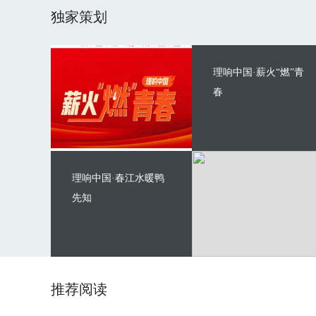
独家策划
理响中国·薪火“燃”青
春
理响中国·春江水暖鸭
先知
推荐阅读