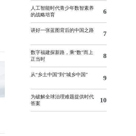
人工智能时代青少年数智素养
6
的战略培育
讲好一张蓝图背后的中国之路
7
数字福建探新路，乘“数”而上
8
正当时
从“乡土中国”到“城乡中国”
9
为破解全球治理难题提供时代
10
答案