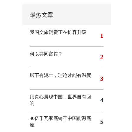
最热文章
我国文旅消费正在扩容升级
1
何以共同富裕？
2
脚下有泥土，理论才能有温度
3
用真心展现中国，世界自有回
4
响
40亿千瓦家底铸牢中国能源底
5
座