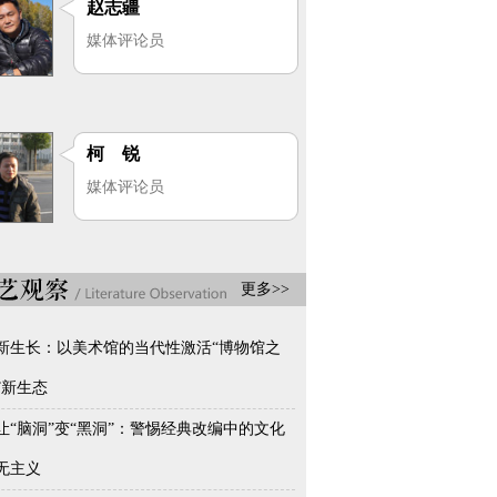
赵志疆
媒体评论员
柯 锐
媒体评论员
更多>>
新生长：以美术馆的当代性激活“博物馆之
”新生态
让“脑洞”变“黑洞”：警惕经典改编中的文化
无主义