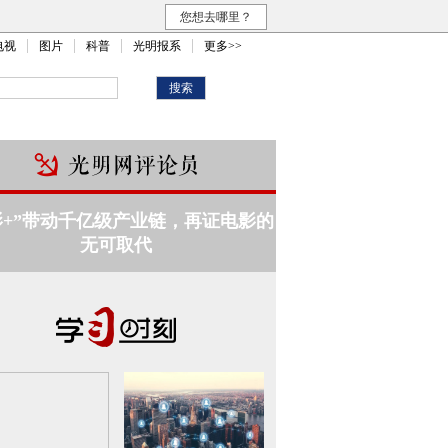
您想去哪里？
电视
图片
科普
光明报系
更多>>
影+”带动千亿级产业链，再证电影的
无可取代