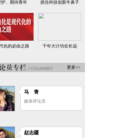
爱护、期待青年
抓住科技创新牛鼻子
代化的必由之路
千年大计功在长远
更多>>
马 青
媒体评论员
赵志疆