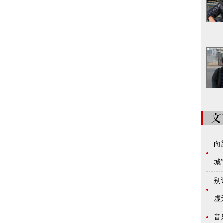
向
城
别
虚
音