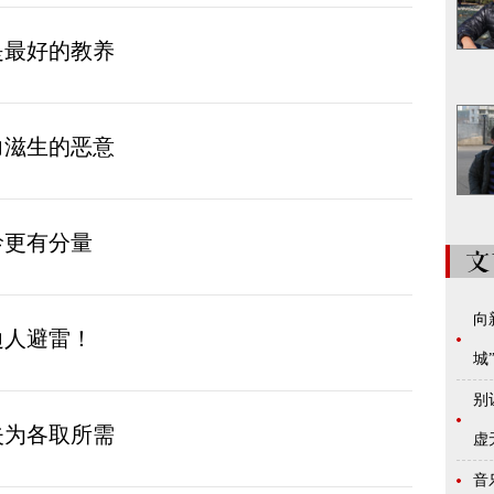
是最好的教养
力滋生的恶意
龄更有分量
向
边人避雷！
城
别
失为各取所需
虚
音