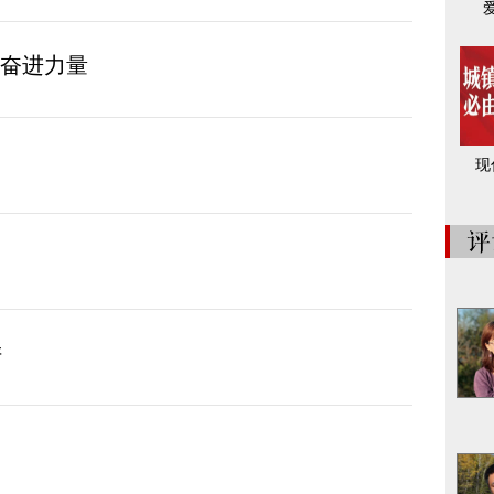
”奋进力量
现
阱