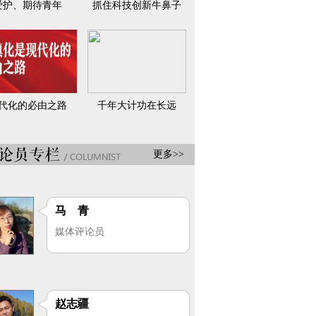
爱护、期待青年
抓住科技创新牛鼻子
代化的必由之路
千年大计功在长远
更多>>
马 青
媒体评论员
赵志疆