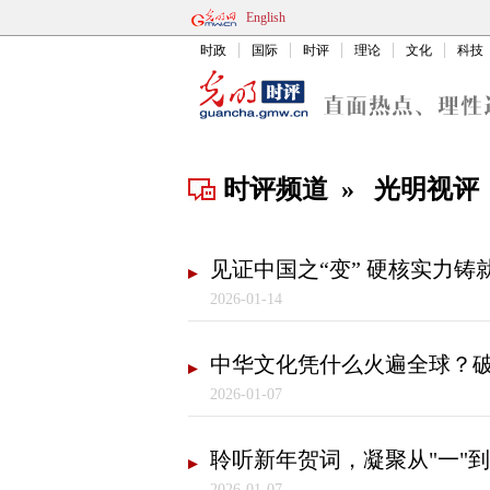
English
时政
国际
时评
理论
文化
科技
时评频道
»
光明视评
见证中国之“变” 硬核实力铸
2026-01-14
中华文化凭什么火遍全球？
2026-01-07
聆听新年贺词，凝聚从"一"到
2026-01-07