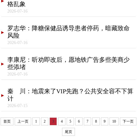
格乱象
2026-07-16
罗志华：降糖保健品诱导患者停药，暗藏致命
风险
2026-07-16
李康尼：听劝即改后，愿地铁广告多些美商少
些添堵
2026-07-16
秦 川：地震来了VIP先跑？公共安全容不下算
计
2026-07-15
首页
上一页
1
2
3
4
5
6
7
8
9
10
下一页
尾页