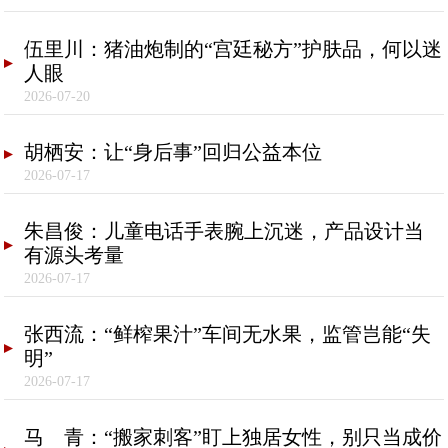
伍里川：猪油炮制的“宫廷秘方”护肤品，何以迷
人眼
2026-07-20
胡栖安：让“身后事”回归公益本位
2026-07-17
朱昌俊：儿童电话手表腕上沉迷，产品设计当
有源头考量
2026-07-17
张西流：“鲜榨果汁”车间无水果，监管岂能“失
明”
2026-07-17
马 青：“搬家刺客”盯上独居女性，别只当成价