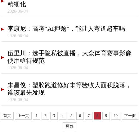
精细化
2026-06-04
李康尼：高考“AI押题”，能让人弯道超车吗
2026-06-04
伍里川：选手隐私被直播，大众体育赛事影像
使用亟待规范
2026-06-04
朱昌俊：塑胶跑道修好未等验收大面积脱落，
谁该最先发现
2026-06-04
首页
上一页
1
2
3
4
5
6
7
8
9
10
下一页
尾页