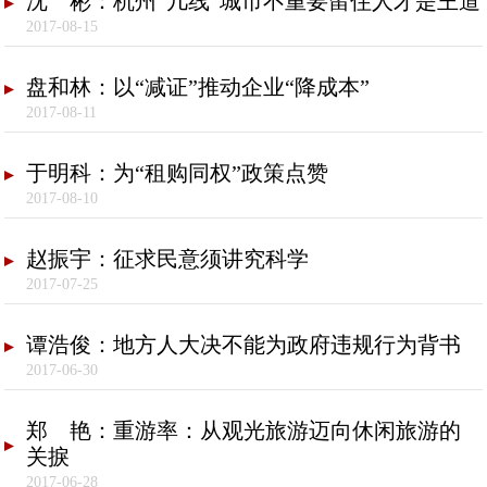
沈 彬：杭州“几线”城市不重要留住人才是王道
2017-08-15
盘和林：以“减证”推动企业“降成本”
2017-08-11
于明科：为“租购同权”政策点赞
2017-08-10
赵振宇：征求民意须讲究科学
2017-07-25
谭浩俊：地方人大决不能为政府违规行为背书
2017-06-30
郑 艳：重游率：从观光旅游迈向休闲旅游的
关捩
2017-06-28