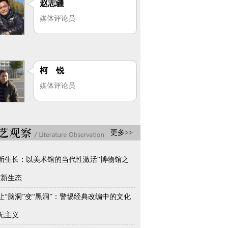
赵志疆
媒体评论员
柯 锐
媒体评论员
更多>>
新生长：以美术馆的当代性激活“博物馆之
”新生态
让“脑洞”变“黑洞”：警惕经典改编中的文化
无主义