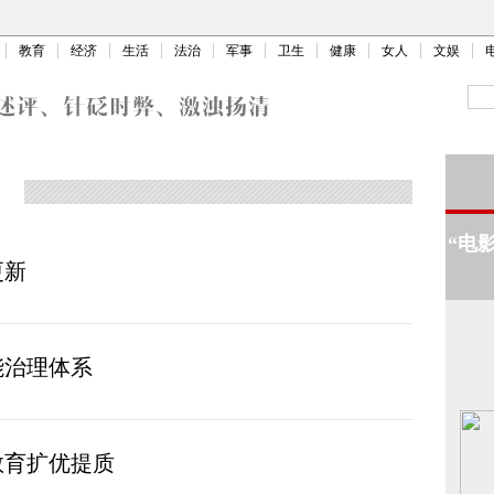
教育
经济
生活
法治
军事
卫生
健康
女人
文娱
“电
更新
能治理体系
教育扩优提质