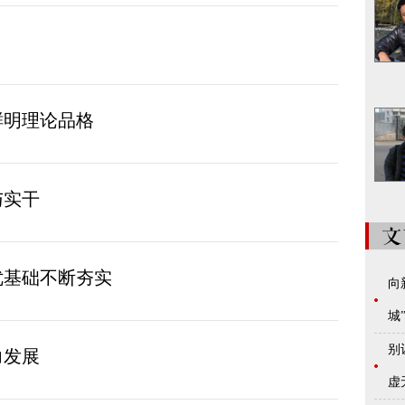
鲜明理论品格
与实干
优基础不断夯实
向
城
别
力发展
虚