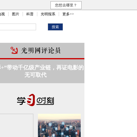
您想去哪里？
电视
图片
科普
光明报系
更多>>
影+”带动千亿级产业链，再证电影的
无可取代