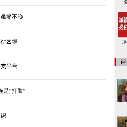
牢虽痛不晚
化”困境
现
透支平台
连是“打脸”
常识