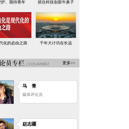
爱护、期待青年
抓住科技创新牛鼻子
代化的必由之路
千年大计功在长远
更多>>
马 青
媒体评论员
赵志疆