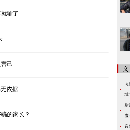
真就输了
头
人害己
向
都无依据
城
别
好骗的家长？
虚
音