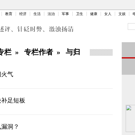
教育
经济
生活
法治
军事
卫生
健康
女人
文娱
专栏
»
专栏作者
»
与归
烟火气
快补足短板
么漏洞？