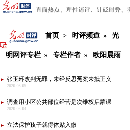
首页
>
时评频道
»
光
明网评专栏
»
专栏作者
»
欧阳晨雨
张玉环改判无罪，未经反思冤案未抵正义
2020-08-05
调查用小区公共部位经营是次维权启蒙课
2020-08-04
立法保护孩子就得体贴入微