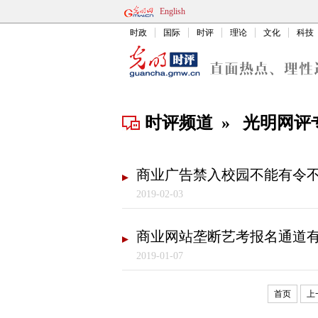
English
时政
国际
时评
理论
文化
科技
时评频道
»
光明网评
商业广告禁入校园不能有令
2019-02-03
商业网站垄断艺考报名通道
2019-01-07
首页
上