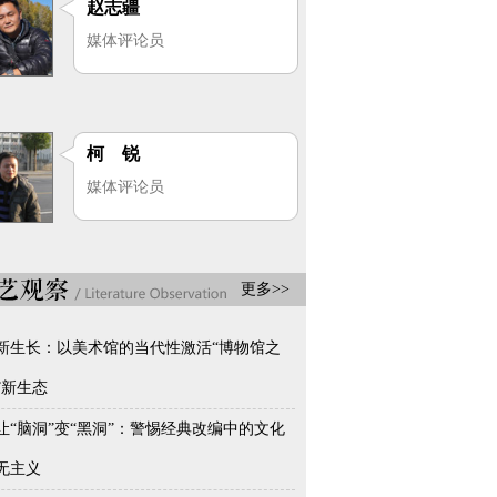
赵志疆
媒体评论员
柯 锐
媒体评论员
更多>>
新生长：以美术馆的当代性激活“博物馆之
”新生态
让“脑洞”变“黑洞”：警惕经典改编中的文化
无主义