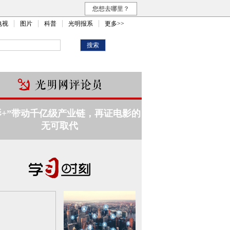
您想去哪里？
电视
图片
科普
光明报系
更多>>
影+”带动千亿级产业链，再证电影的
无可取代