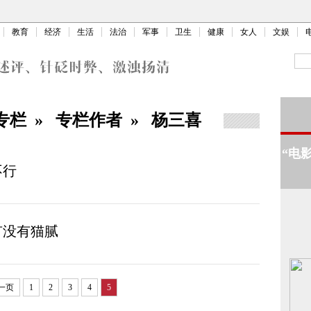
教育
经济
生活
法治
军事
卫生
健康
女人
文娱
专栏
»
专栏作者
»
杨三喜
“电
不行
有没有猫腻
一页
1
2
3
4
5