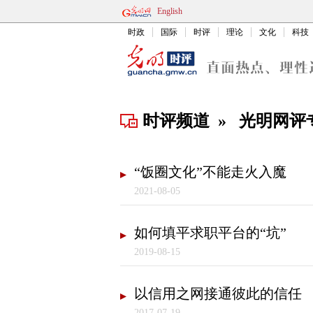
English
时政
国际
时评
理论
文化
科技
时评频道
»
光明网评
“饭圈文化”不能走火入魔
2021-08-05
如何填平求职平台的“坑”
2019-08-15
以信用之网接通彼此的信任
2017-07-19