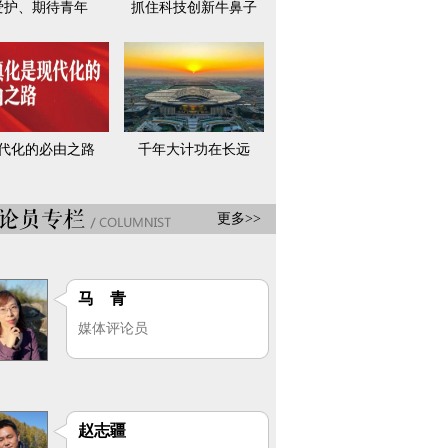
爱护、期待青年
抓住科技创新牛鼻子
代化的必由之路
千年大计功在长远
更多>>
马 青
媒体评论员
赵志疆