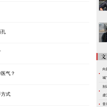
面孔
打
向
游医气？
城
别
开方式
虚
音