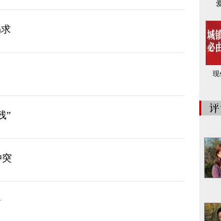
渴求
现
残”
冲突
全