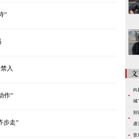
待”
吗
身禁入
向
动作”
城
别
齐步走”
虚
音