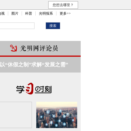
您想去哪里？
电视
图片
科普
光明报系
更多>>
以“休假之制”求解“发展之需”