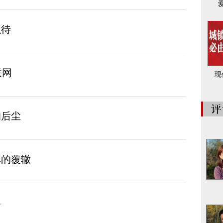
以待
联网
现
的后尘
车的覆辙
界