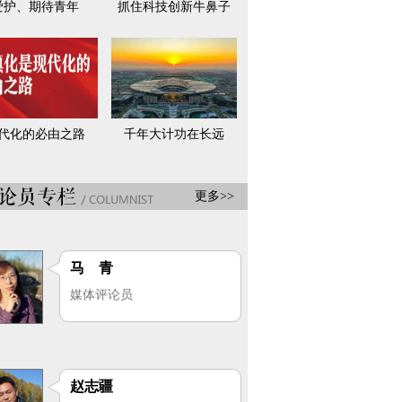
爱护、期待青年
抓住科技创新牛鼻子
代化的必由之路
千年大计功在长远
更多>>
马 青
媒体评论员
赵志疆