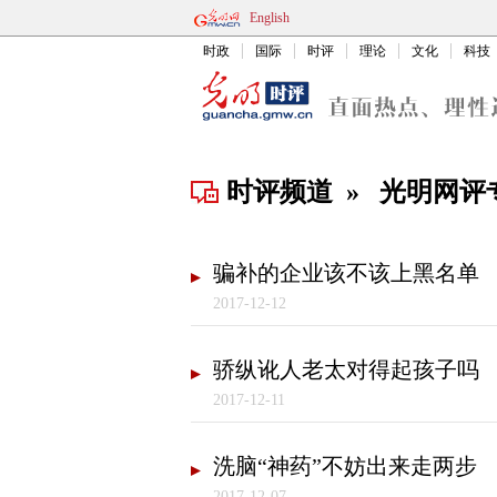
English
时政
国际
时评
理论
文化
科技
时评频道
»
光明网评
骗补的企业该不该上黑名单
2017-12-12
骄纵讹人老太对得起孩子吗
2017-12-11
洗脑“神药”不妨出来走两步
2017-12-07