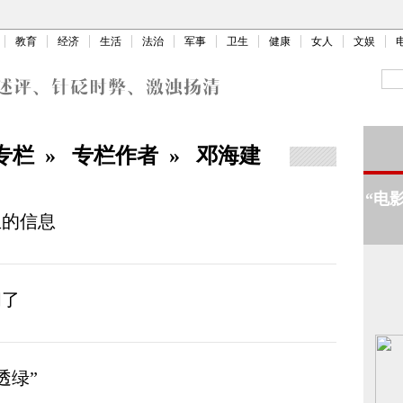
教育
经济
生活
法治
军事
卫生
健康
女人
文娱
专栏
»
专栏作者
»
邓海建
“电
生的信息
闻了
透绿”