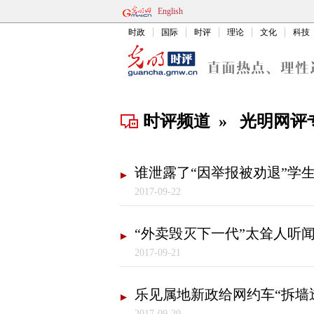
English
时政
国际
时评
理论
文化
科技
时评频道
»
光明网评
谁泄露了“因举报被劝退”学
2017-09-22
“外卖毁灭下一代”太耸人听
2017-09-21
乐见属地新政给网约车“拆墙
2017-09-20