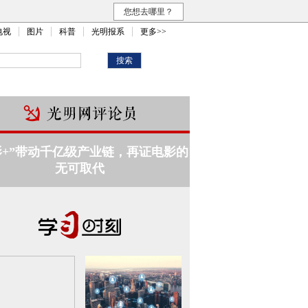
您想去哪里？
电视
图片
科普
光明报系
更多>>
影+”带动千亿级产业链，再证电影的
无可取代