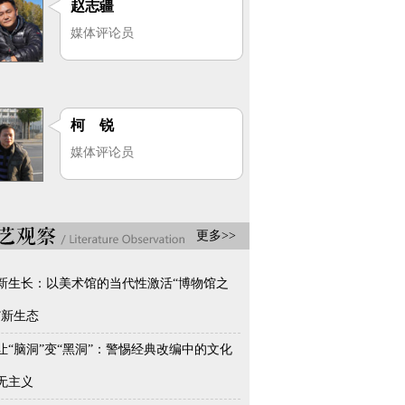
赵志疆
媒体评论员
柯 锐
媒体评论员
更多>>
新生长：以美术馆的当代性激活“博物馆之
”新生态
让“脑洞”变“黑洞”：警惕经典改编中的文化
无主义