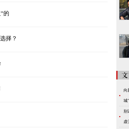
”的
难选择？
命
病
向
城
别
虚