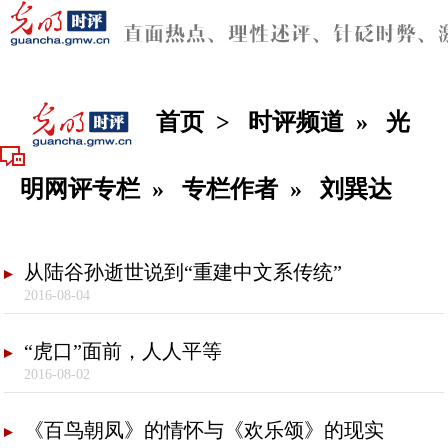
首页
>
时评频道
»
光
明网评专栏
»
专栏作者
»
刘巽达
从陆谷孙逝世说到“重建中文系传统”
2016-08-04
“虎口”面前，人人平等
2016-08-02
《百鸟朝凤》的情怀与《欢乐颂》的现实