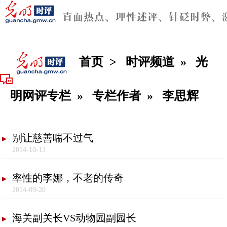
首页
>
时评频道
»
光
明网评专栏
»
专栏作者
»
李思辉
别让慈善喘不过气
2014-10-13
率性的李娜，不老的传奇
2014-09-20
海关副关长VS动物园副园长