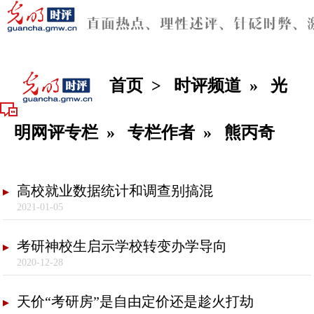
首页
>
时评频道
»
光
明网评专栏
»
专栏作者
»
熊丙奇
高校就业数据统计和调查别搞混
2021-01-05
考研神校生启示学校转变办学导向
2020-12-28
天价“考研房”是自由定价还是趁火打劫