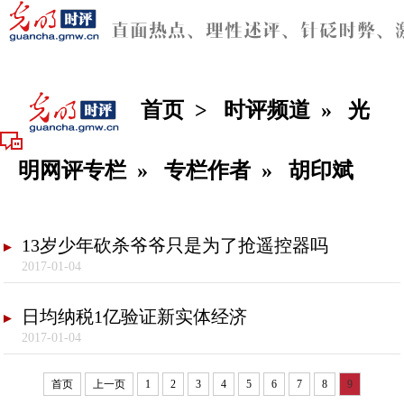
首页
>
时评频道
»
光
明网评专栏
»
专栏作者
»
胡印斌
13岁少年砍杀爷爷只是为了抢遥控器吗
2017-01-04
日均纳税1亿验证新实体经济
2017-01-04
首页
上一页
1
2
3
4
5
6
7
8
9