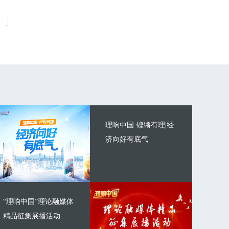
理响中国·铿锵有理|经
济向好有底气
“理响中国”理论融媒体
精品征集展播活动