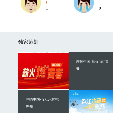
1
0
独家策划
理响中国·薪火“燃”青
春
理响中国·春江水暖鸭
先知