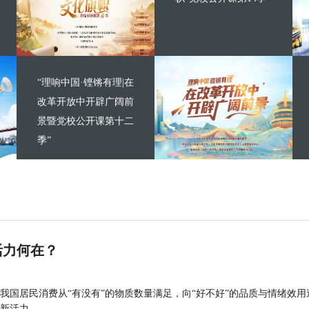
“理响中国·铿锵有理|在
改革开放中开辟广阔前
景暨党校公开课第十二
季”
活力何在？
我国居民消费从“有没有”的物质数量满足，向“好不好”的品质与情绪效用
新活力。