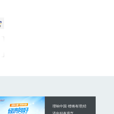
理响中国·铿锵有理|经
济向好有底气