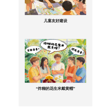
儿童友好建设
“炸糊的花生米戴黄帽”