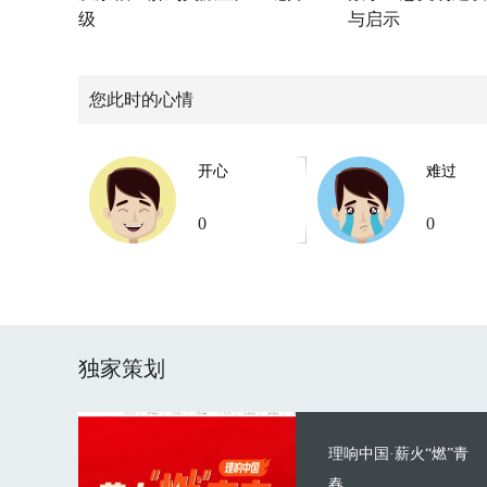
级
与启示
您此时的心情
开心
难过
0
0
独家策划
理响中国·薪火“燃”青
春