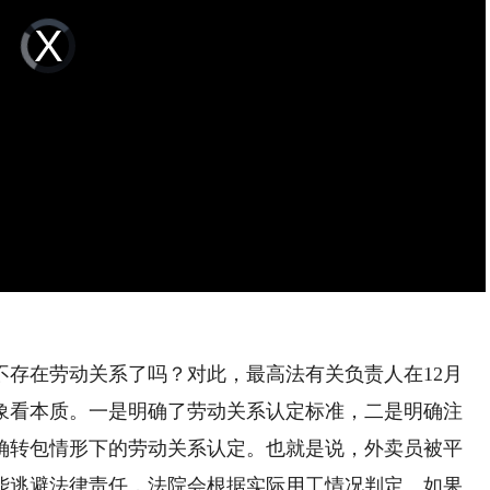
Video
Player
is
loading.
在劳动关系了吗？对此，最高法有关负责人在12月
现象看本质。一是明确了劳动关系认定标准，二是明确注
确转包情形下的劳动关系认定。也就是说，外卖员被平
能逃避法律责任，法院会根据实际用工情况判定。如果