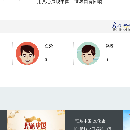
用真心展现中国，世界自有回响
点赞
飘过
0
0
“理响中国·文化旗
帜”党校公开课第14季