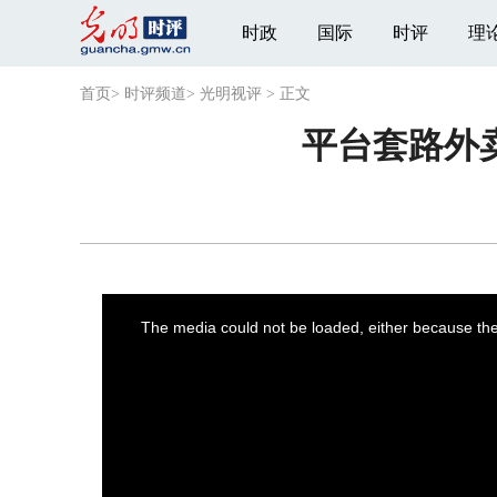
时政
国际
时评
理
首页
>
时评频道
>
光明视评
>
正文
平台套路外
This
is
a
The media could not be loaded, either because the 
modal
window.