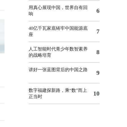
用真心展现中国，世界自有回
6
响
40亿千瓦家底铸牢中国能源底
7
座
人工智能时代青少年数智素养
8
的战略培育
讲好一张蓝图背后的中国之路
9
数字福建探新路，乘“数”而上
10
正当时