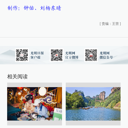
制作：钟佑、刘杨东晴
[
责编：王营
]
相关阅读