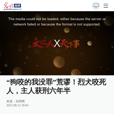
This
is
a
The media could not be loaded, either because the server or
modal
window.
network failed or because the format is not supported.
“狗咬的我没罪”荒谬！烈犬咬死
人，主人获刑六年半
来源：
光明网
2025-08-12 18:04