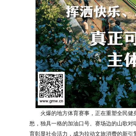
火爆的地方体育赛事，正在重塑全民健身
愁，独具一格的加油口号、赛场边的山歌对
育彰显社会活力，成为拉动文旅消费的新引