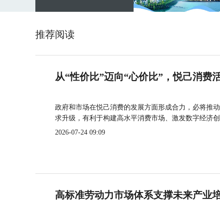
推荐阅读
从“性价比”迈向“心价比”，悦己消费
政府和市场在悦己消费的发展方面形成合力，必将推动
求升级，有利于构建高水平消费市场、激发数字经济创
2026-07-24 09:09
高标准劳动力市场体系支撑未来产业