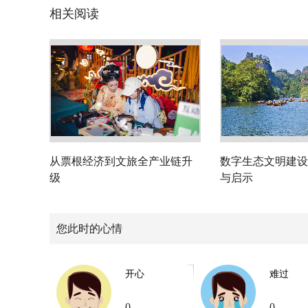
相关阅读
从票根经济到文旅全产业链升
数字生态文明建设
级
与启示
您此时的心情
开心
难过
0
0