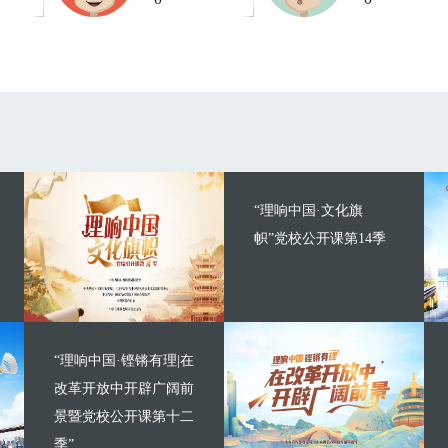
“理响中国·文化旗
帜”党校公开课第14季
“理响中国·铿锵有理|在
改革开放中开辟广阔前
景暨党校公开课第十二
季”