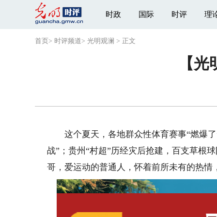
时政
国际
时评
理
首页
>
时评频道
>
光明观澜
>
正文
【光
这个夏天，各地群众性体育赛事“燃爆了”。“
战”；贵州“村超”历经灾后抢建，百支草根
哥，爱运动的普通人，怀着前所未有的热情，