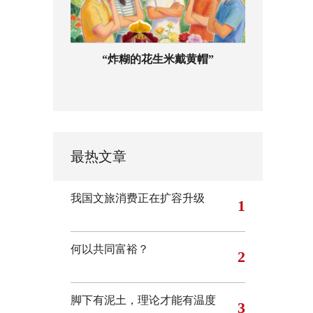
“炸糊的花生米戴黄帽”
最热文章
我国文旅消费正在扩容升级
1
何以共同富裕？
2
脚下有泥土，理论才能有温度
3