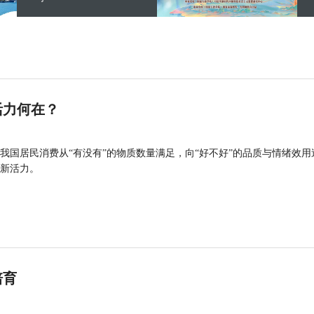
活力何在？
我国居民消费从“有没有”的物质数量满足，向“好不好”的品质与情绪效用
新活力。
培育