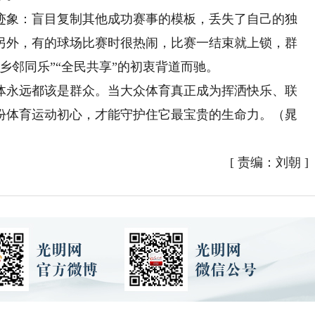
象：盲目复制其他成功赛事的模板，丢失了自己的独
另外，有的球场比赛时很热闹，比赛一结束就上锁，群
乡邻同乐”“全民共享”的初衷背道而驰。
永远都该是群众。当大众体育真正成为挥洒快乐、联
份体育运动初心，才能守护住它最宝贵的生命力。（晁
[
责编：刘朝
]