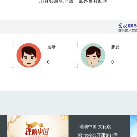
用真心展现中国，世界自有回响
点赞
飘过
0
0
“理响中国·文化旗
帜”党校公开课第14季