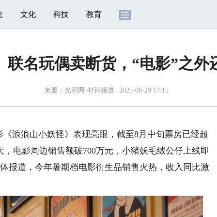
论
文化
科技
教育
】联名玩偶卖断货，“电影”之外
来源：
光明网-时评频道
2025-08-29 17:15
《浪浪山小妖怪》表现亮眼，截至8月中旬票房已经超
天，电影周边销售额破700万元，小猪妖毛绒公仔上线即
媒体报道，今年暑期档电影衍生品销售火热，收入同比激