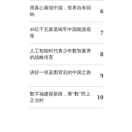
用真心展现中国，世界自有回
6
响
40亿千瓦家底铸牢中国能源底
7
座
人工智能时代青少年数智素养
8
的战略培育
讲好一张蓝图背后的中国之路
9
数字福建探新路，乘“数”而上
10
正当时