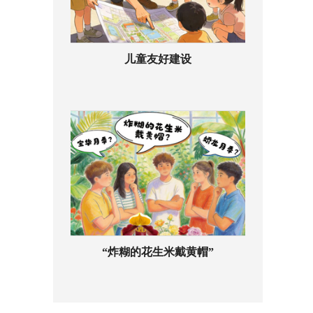
儿童友好建设
“炸糊的花生米戴黄帽”