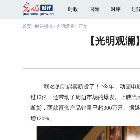
时政
国际
时评
理
首页
>
时评频道
>
光明观澜
>
正文
【光明观澜
“联名的玩偶卖断货了！”今年，动画电影
过12亿，还带动了周边市场的爆发。上映当
断货，两款盲盒产品销量已超300万只。据
增120%。