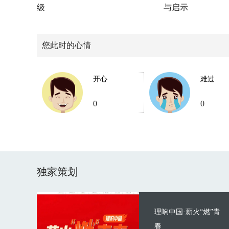
级
与启示
您此时的心情
开心
难过
0
0
独家策划
理响中国·薪火“燃”青
春