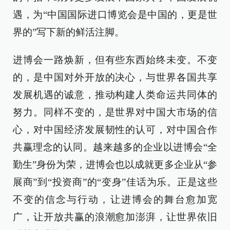
遇，为“中国国际进口博览会是中国的，更是世
界的”写下新的鲜活注脚。
进博会一路焕新，但有些东西始终未变。不变
的，是中国对外开放的决心，与世界各国共享
发展机遇的诚意，推动构建人类命运共同体的
努力。同样不变的，是世界对中国大市场的信
心，对中国经济发展韧性的认可，对中国合作
共赢理念的认同。越来越多的企业以进博会“全
勤生”身份为荣，进博会也以成就更多企业从“参
展商”到“投资商”的“变身”佳话为乐。正是这些
不变的信念与行动，让进博会的舞台愈加宽
广，让开放共赢的浪潮愈加澎湃，让世界依旧