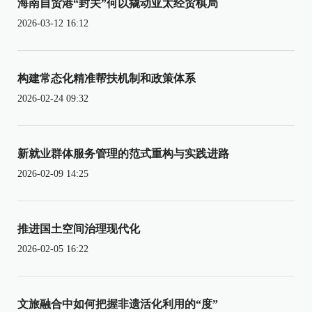
海南自贸港“封关”何以撬动亚太经贸棋局
2026-03-12 16:12
构建常态化精准帮扶机制和政策体系
2026-02-24 09:32
新就业群体服务管理的范式重构与实践进路
2026-02-09 14:25
推进国土空间治理现代化
2026-02-05 16:22
文旅融合中如何把握非遗活化利用的“度”