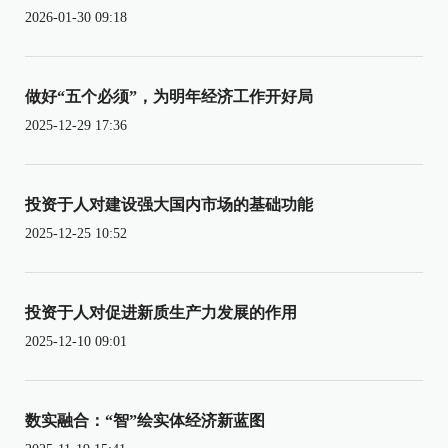
2026-01-30 09:18
做好“五个必须”，为明年经济工作开好局
2025-12-29 17:36
投资于人对建设强大国内市场的基础功能
2025-12-25 10:52
投资于人对促进新质生产力发展的作用
2025-12-10 09:01
数实融合：“智”绘实体经济新蓝图