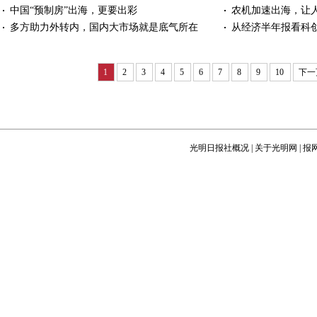
中国“预制房”出海，更要出彩
农机加速出海，让
多方助力外转内，国内大市场就是底气所在
从经济半年报看科
1
2
3
4
5
6
7
8
9
10
下一
光明日报社概况
|
关于光明网
|
报