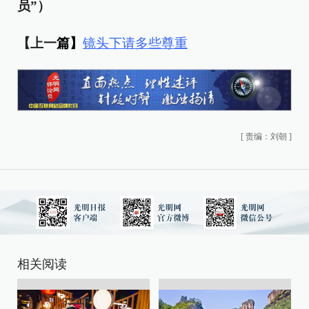
员”）
【上一
篇】
镜头下请多些尊重
[
责编：刘朝
]
相关阅读