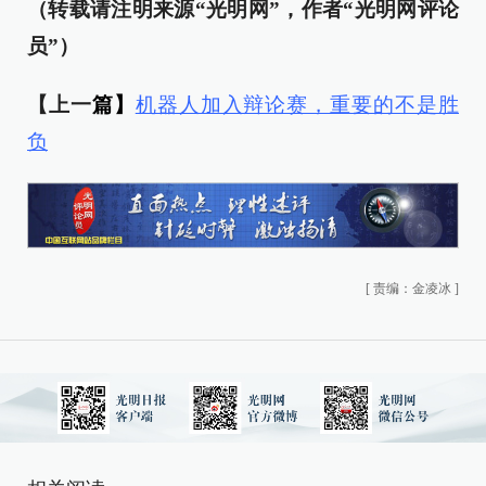
（转载请注明来源“光明网”，作者“光明网评论
员”）
【上一
篇】
机器人加入辩论赛，重要的不是胜
负
[
责编：金凌冰
]