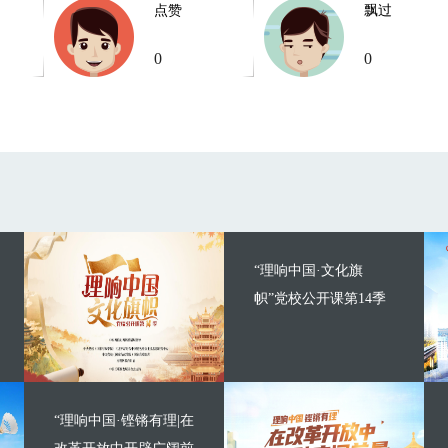
点赞
飘过
0
0
“理响中国·文化旗
帜”党校公开课第14季
“理响中国·铿锵有理|在