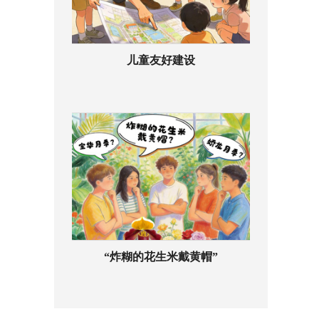
儿童友好建设
“炸糊的花生米戴黄帽”