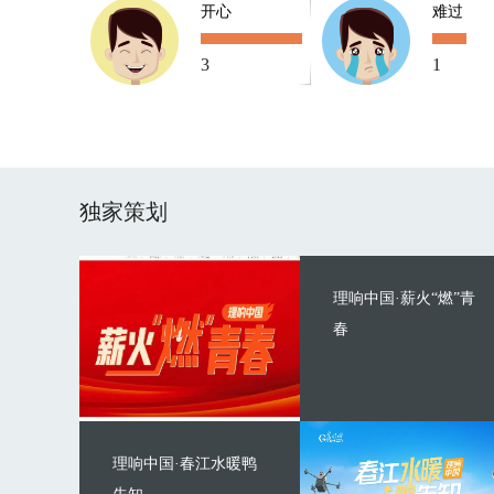
开心
难过
3
1
独家策划
理响中国·薪火“燃”青
春
理响中国·春江水暖鸭