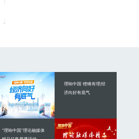
理响中国·铿锵有理|经
济向好有底气
“理响中国”理论融媒体