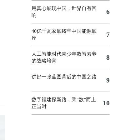
用真心展现中国，世界自有回
6
响
40亿千瓦家底铸牢中国能源底
7
座
人工智能时代青少年数智素养
8
的战略培育
讲好一张蓝图背后的中国之路
9
数字福建探新路，乘“数”而上
10
正当时