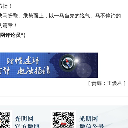
昂扬！
马扬鞭、乘势而上，以一马当先的锐气、马不停蹄的
的篇章！
网评论员”）
[
责编：王焕君
]