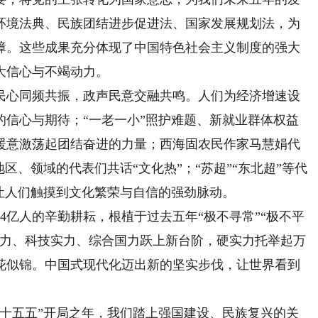
环境法典、民族团结进步促进法、国家发展规划法，为
障。这些成果充分体现了中国特色社会主义制度的强大
大信心与不竭动力。
心同频共振，政声民意交融共鸣。人们为经济增速设
的信心与期待；“一老一小”照护难题、新就业群体权益
暖意激荡起团结奋进的力量；西海固农民作家马慧娟代
区、领域的代表们共话“文化热”；“苏超”“东北超”等代
让人们触摸到文化繁荣与自信的强劲脉动。
亿人的辛勤耕耘，根植于过去五年“极不寻常”“极不平
实力、科技实力、综合国力跃上新台阶，硬实力托举起万
花似锦。中国式现代化迈出新的坚实步伐，让世界看到
五五”开局之年，我们踏上强国建设、民族复兴的关