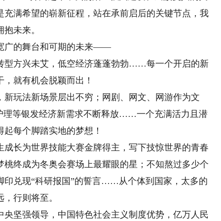
是充满希望的崭新征程，站在承前启后的关键节点，我
拥抱未来。
广的舞台和可期的未来——
型方兴未艾，低空经济蓬蓬勃勃……每一个开启的新
干，就有机会脱颖而出！
新玩法新场景层出不穷；网剧、网文、网游作为文
门护理等银发经济新需求不断释放……一个充满活力且潜
得起每个脚踏实地的梦想！
成长为世界技能大赛金牌得主，写下技惊世界的青春
梦桃终成为冬奥会赛场上最耀眼的星；不知熬过多少个
脚印兑现“科研报国”的誓言……从个体到国家，太多的
远，行则将至。
央坚强领导，中国特色社会主义制度优势，亿万人民