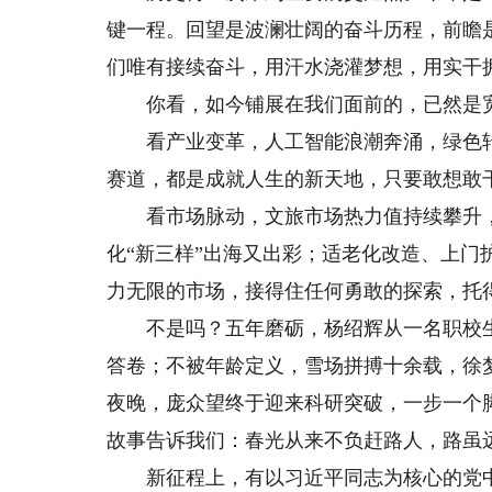
键一程。回望是波澜壮阔的奋斗历程，前瞻
们唯有接续奋斗，用汗水浇灌梦想，用实干
你看，如今铺展在我们面前的，已然是宽
看产业变革，人工智能浪潮奔涌，绿色转
赛道，都是成就人生的新天地，只要敢想敢
看市场脉动，文旅市场热力值持续攀升，
化“新三样”出海又出彩；适老化改造、上
力无限的市场，接得住任何勇敢的探索，托
不是吗？五年磨砺，杨绍辉从一名职校生
答卷；不被年龄定义，雪场拼搏十余载，徐
夜晚，庞众望终于迎来科研突破，一步一个
故事告诉我们：春光从来不负赶路人，路虽
新征程上，有以习近平同志为核心的党中