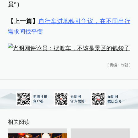
员”）
【上一
篇】
自行车进地铁引争议，在不同出行
需求间找平衡
[
责编：刘朝
]
相关阅读