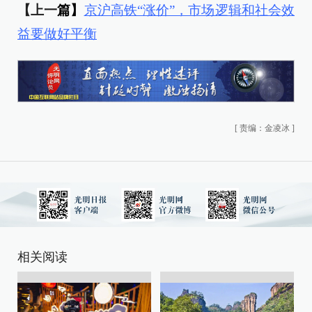
【上一
篇】
京沪高铁“涨价”，市场逻辑和社会效
益要做好平衡
[
责编：金凌冰
]
相关阅读