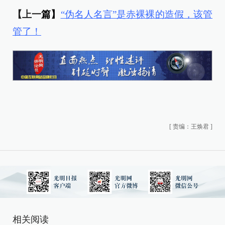
【上一
篇】
“伪名人名言”是赤裸裸的造假，该管
管了！
[
责编：王焕君
]
相关阅读