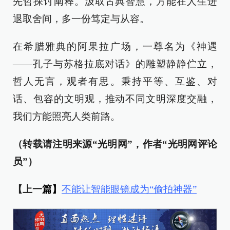
先哲探讨阐释。汲取古典智慧，方能在人生进
退取舍间，多一份笃定与从容。
在希腊雅典的阿果拉广场，一尊名为《神遇
——孔子与苏格拉底对话》的雕塑静静伫立，
哲人无言，观者有思。秉持平等、互鉴、对
话、包容的文明观，推动不同文明深度交融，
我们方能照亮人类前路。
（转载请注明来源“光明网”，作者“光明网评论
员”）
【上一
篇】
不能让智能眼镜成为“偷拍神器”