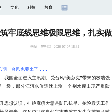
论
文化
科技
教育
筑牢底线思维极限思维，扎实做
来源：
光明网
2026-07-07 18:32
汛期，台风也要来了……
起，我国全面进入主汛期。受台风“美莎克”带来的极端强
至一级，部分江河水位迅速上涨，个别水库出现严重险
思想认识，杜绝麻痹大意是防汛抗旱、抢险救灾工作
长足进步，许多类型的自然灾害能够在发生之前被及时