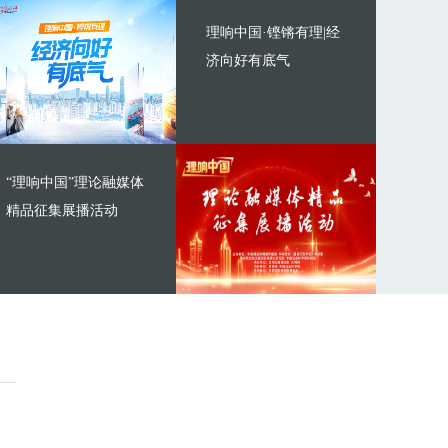
理响中国·铿锵有理|经
济向好有底气
“理响中国”理论融媒体
精品征集展播活动