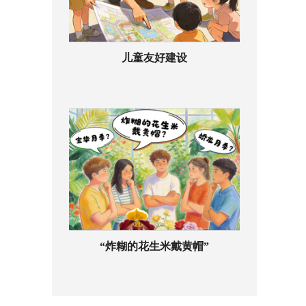
儿童友好建设
“炸糊的花生米戴黄帽”