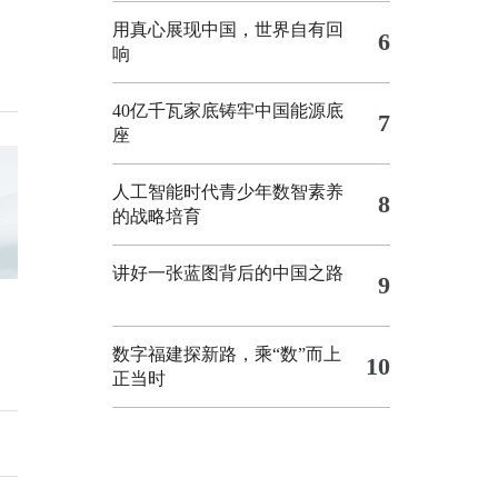
用真心展现中国，世界自有回
6
响
40亿千瓦家底铸牢中国能源底
7
座
人工智能时代青少年数智素养
8
的战略培育
讲好一张蓝图背后的中国之路
9
数字福建探新路，乘“数”而上
10
正当时