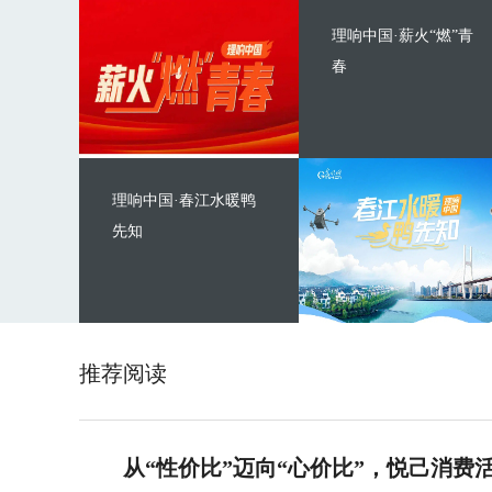
理响中国·薪火“燃”青
春
理响中国·春江水暖鸭
先知
推荐阅读
从“性价比”迈向“心价比”，悦己消费