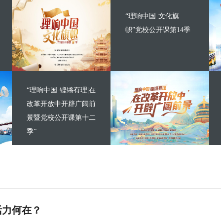
“理响中国·文化旗
帜”党校公开课第14季
“理响中国·铿锵有理|在
改革开放中开辟广阔前
景暨党校公开课第十二
季”
活力何在？