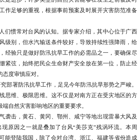
工作足够的重视，根据事前预案及时展开灾害防范准备
人们惯常对台风的认知。据专家介绍，其中心位于广西
风级别，但水汽输送条件较好，导致持续性强降雨，给
，经验只是做好防汛抗旱工作的必需品之一，要确保尽
绷紧弦，始终把民众生命财产安全放在第一位，防止经
的态度审慎应对。
究部署防汛抗旱工作，足见今年防汛抗旱形势之严峻。
线思维、极限思维。这不仅是对南方正在受灾地区的方
极端自然灾害影响地区的重要要求。
气袭击，黄石、黄冈、鄂州、咸宁等地出现雷暴大风及
现原因之一就是叠加了台风“美莎克”残涡环流。本周
”很可能登陆我国，除了会对台湾、浙江、福建等省份造成