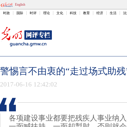
English
时政
国际
时评
理论
文化
科技
教育
经济
生活
法
警惕言不由衷的“走过场式助残
2017-06-16 12:42:02
各项建设事业都要把残疾人事业纳入
一面喊扶持，一面却掣肘，否则就会