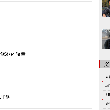
偷窥欲的较量
向
城
别
找平衡
虚