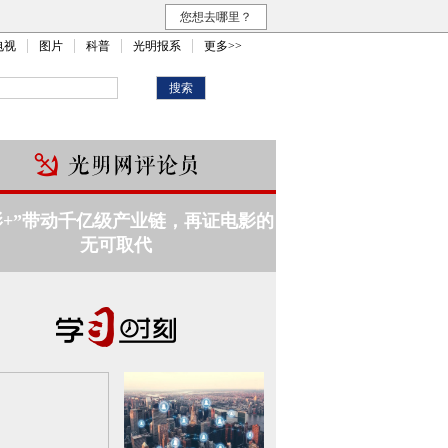
您想去哪里？
电视
图片
科普
光明报系
更多>>
影+”带动千亿级产业链，再证电影的
无可取代