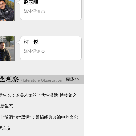
赵志疆
媒体评论员
柯 锐
媒体评论员
更多>>
新生长：以美术馆的当代性激活“博物馆之
”新生态
让“脑洞”变“黑洞”：警惕经典改编中的文化
无主义