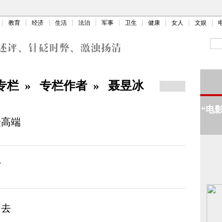
教育
经济
生活
法治
军事
卫生
健康
女人
文娱
专栏
»
专栏作者
»
聂昱冰
“电
最高端
”
中去