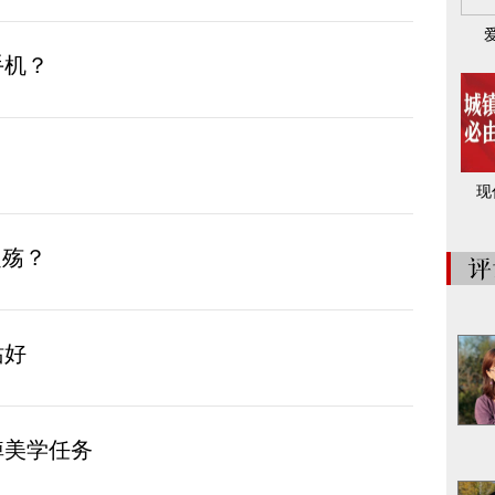
手机？
现
之殇？
站好
掉美学任务