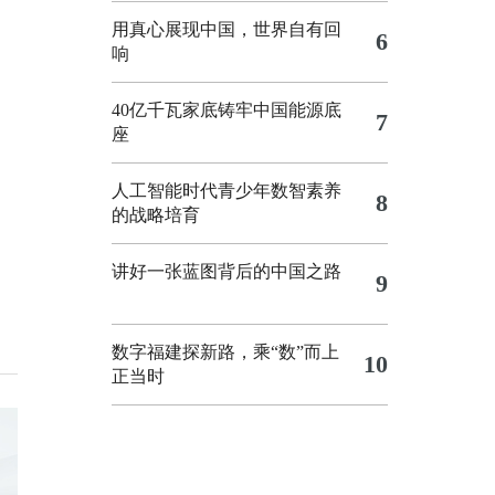
用真心展现中国，世界自有回
6
响
40亿千瓦家底铸牢中国能源底
7
座
人工智能时代青少年数智素养
8
的战略培育
讲好一张蓝图背后的中国之路
9
数字福建探新路，乘“数”而上
10
正当时