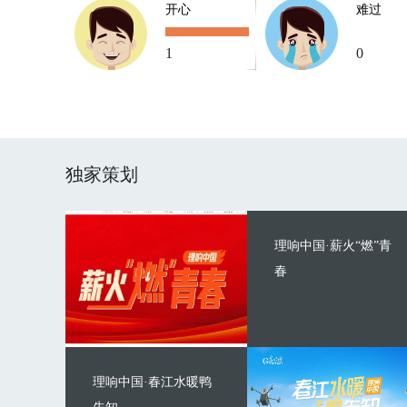
开心
难过
1
0
独家策划
理响中国·薪火“燃”青
春
理响中国·春江水暖鸭