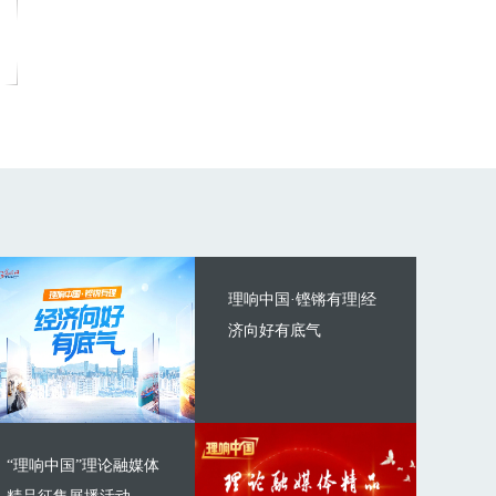
理响中国·铿锵有理|经
济向好有底气
“理响中国”理论融媒体