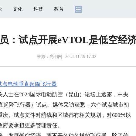
论
文化
科技
教育
员：试点开展eVTOL是低空经
来源：
光明网
2024-11-19 17:32
试点电动垂直起降飞行器
有关人士在2024国际电动航空（昆山）论坛上透露，中央
垂直起降飞行器）试点。媒体采访获悉，六个试点城市初
庆。试点文件对航线和区域都有相关规划，对600米以
政府要承担更多管理责任。
。发展低空经济，离不开各种各样的飞行器，除了传