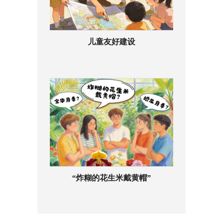
儿童友好建设
“炸糊的花生米戴黄帽”