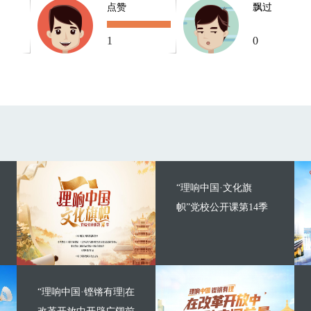
点赞
飘过
1
0
“理响中国·文化旗
帜”党校公开课第14季
“理响中国·铿锵有理|在