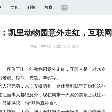
论
文化
科技
教育
：凯里动物园意外走红，互联网
来源：
光明网
2025-10-30 15:50
，一座位于山上的动物园意外走红，守园人是一对70岁
到老虎、棕熊、秃鹫、羊驼等。
人冯元勇，来自安徽宿州，退休后到凯里开始和这些
走红让当事人都很意外，现在周末一天卖的票顶上以往四
只能感叹一句“网络真神奇”。
人纯粹、用心，把地面打扫得干干净净，把动物养得