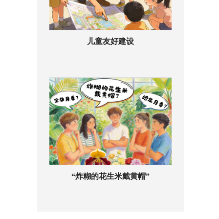
儿童友好建设
“炸糊的花生米戴黄帽”