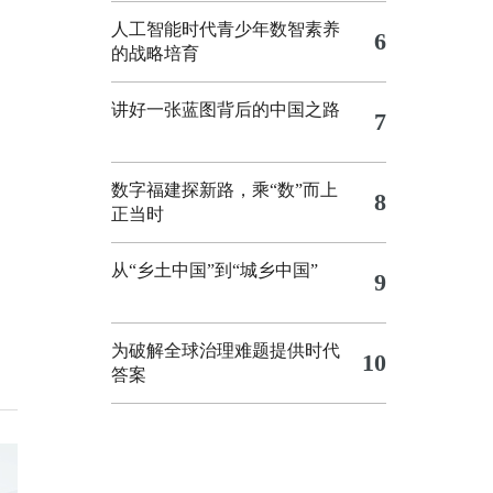
人工智能时代青少年数智素养
6
的战略培育
讲好一张蓝图背后的中国之路
7
数字福建探新路，乘“数”而上
8
正当时
从“乡土中国”到“城乡中国”
9
为破解全球治理难题提供时代
10
答案