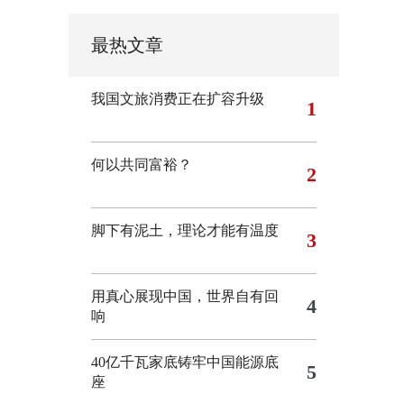
最热文章
我国文旅消费正在扩容升级
1
何以共同富裕？
2
脚下有泥土，理论才能有温度
3
用真心展现中国，世界自有回
4
响
40亿千瓦家底铸牢中国能源底
5
座