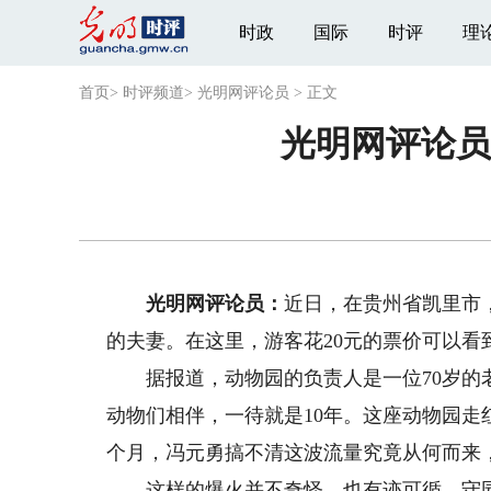
时政
国际
时评
理
首页
>
时评频道
>
光明网评论员
>
正文
光明网评论员
光明网评论员：
近日，在贵州省凯里市
的夫妻。在这里，游客花20元的票价可以看
据报道，动物园的负责人是一位70岁的老
动物们相伴，一待就是10年。这座动物园
个月，冯元勇搞不清这波流量究竟从何而来，
这样的爆火并不奇怪，也有迹可循。守园