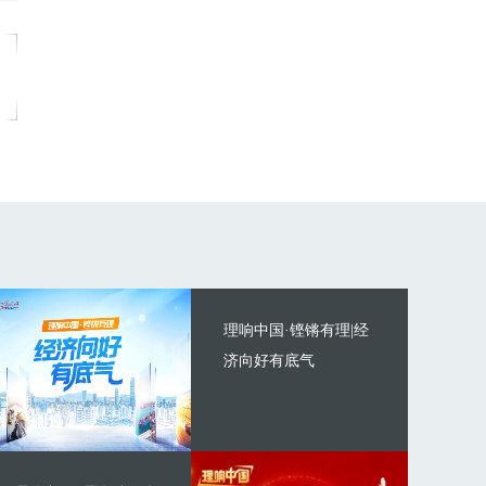
理响中国·铿锵有理|经
济向好有底气