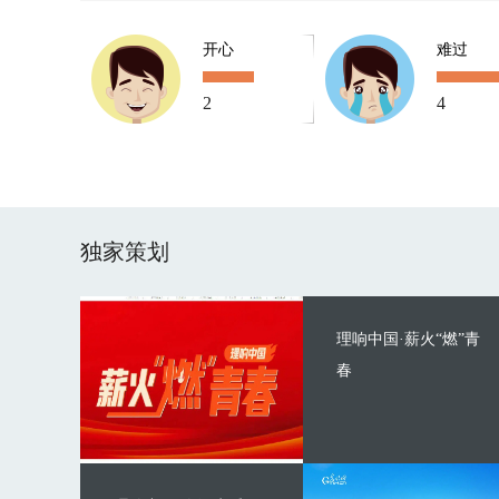
开心
难过
2
4
独家策划
理响中国·薪火“燃”青
春