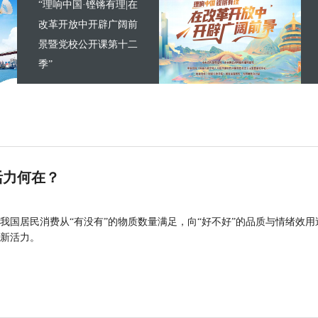
“理响中国·铿锵有理|在
改革开放中开辟广阔前
景暨党校公开课第十二
季”
活力何在？
我国居民消费从“有没有”的物质数量满足，向“好不好”的品质与情绪效用
新活力。