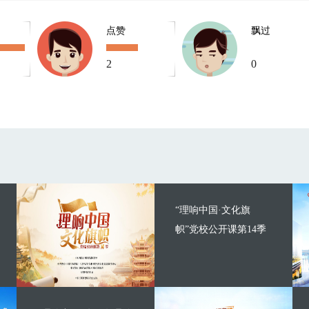
点赞
飘过
2
0
“理响中国·文化旗
帜”党校公开课第14季