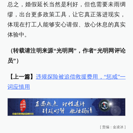
总之，婚假延长当然是利好，但也需要未雨绸
缪，出台更多政策工具，让它真正落进现实，
体现在打工人能够安心请假、放心休息的真实
体验中。
（转载请注明来源“光明网”，作者“光明网评论
员”）
【上一
篇】
违规探险被追偿救援费用，“惩戒”一
词应慎用
[
责编：金凌冰
]