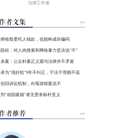
法律工作者
>>
律师收取委托人钱款，也能构成诈骗吗
刘昌松：对人肉搜索和网络暴力坚决说“不”
反杀案：公众朴素正义观与法律并不矛盾
误录为“强奸犯”9年不纠正，于法于理都不该
告别旧诉讼机制，向冤假错案说不
改判“劝阻吸烟”者无责有标杆意义
>>