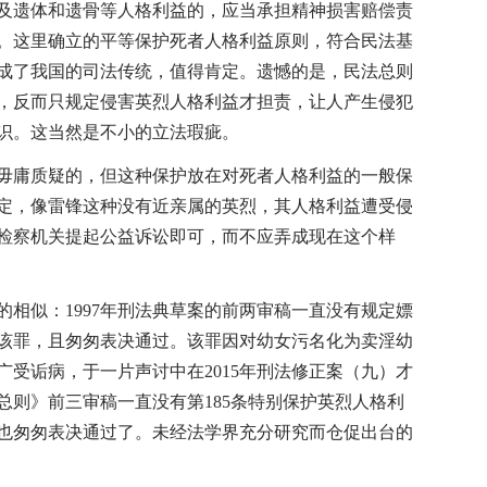
及遗体和遗骨等人格利益的，应当承担精神损害赔偿责
。这里确立的平等保护死者人格利益原则，符合民法基
形成了我国的司法传统，值得肯定。遗憾的是，民法总则
，反而只规定侵害英烈人格利益才担责，让人产生侵犯
识。这当然是不小的立法瑕疵。
庸质疑的，但这种保护放在对死者人格利益的一般保
定，像雷锋这种没有近亲属的英烈，其人格利益遭受侵
检察机关提起公益诉讼即可，而不应弄成现在这个样
似：1997年刑法典草案的前两审稿一直没有规定嫖
该罪，且匆匆表决通过。该罪因对幼女污名化为卖淫幼
受诟病，于一片声讨中在2015年刑法修正案（九）才
总则》前三审稿一直没有第185条特别保护英烈人格利
也匆匆表决通过了。未经法学界充分研究而仓促出台的