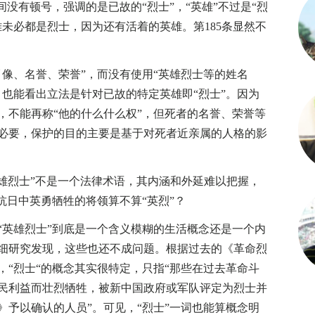
间没有顿号，强调的是已故的“烈士”，“英雄”不过是“烈
未必都是烈士，因为还有活着的英雄。第185条显然不
、名誉、荣誉”，而没有使用“英雄烈士等的姓名
，也能看出立法是针对已故的特定英雄即“烈士”。因为
，不能再称“他的什么什么权”，但死者的名誉、荣誉等
必要，保护的目的主要是基于对死者近亲属的人格的影
雄烈士”不是一个法律术语，其内涵和外延难以把握，
抗日中英勇牺牲的将领算不算“英烈”？
英雄烈士”到底是一个含义模糊的生活概念还是一个内
细研究发现，这些也还不成问题。根据过去的《革命烈
，“烈士“的概念其实很特定，只指“那些在过去革命斗
民利益而壮烈牺牲，被新中国政府或军队评定为烈士并
》予以确认的人员”。可见，“烈士”一词也能算概念明