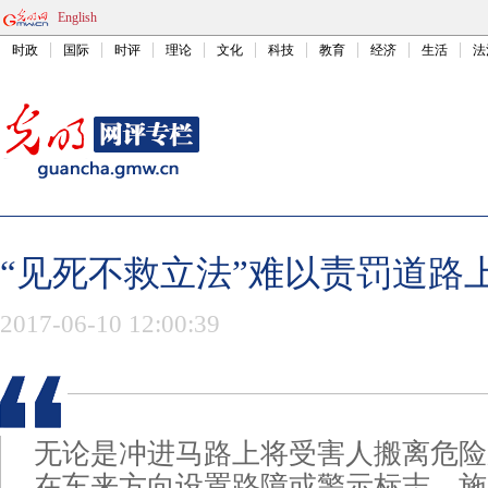
English
时政
国际
时评
理论
文化
科技
教育
经济
生活
法
“见死不救立法”难以责罚道路
2017-06-10 12:00:39
无论是冲进马路上将受害人搬离危险
在车来方向设置路障或警示标志，施