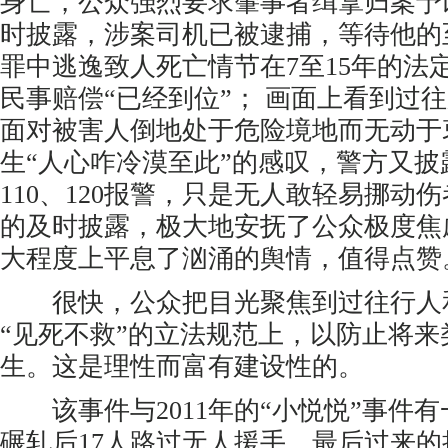
身亡，公众强烈要求肇事者缉拿归案予
时披露，涉案司机已被逮捕，等待他的
罪中逃逸致人死亡情节在7至15年的法
民事赔偿“已经到位”； 画面上看到过
面对被害人倒地处于危险境地而无动于
生“人心咋冷漠至此”的感叹，警方又
110、120报警，只是无人敢轻易挪动
的及时披露，极大地安抚了公众极度焦
大程度上平息了汹涌的舆情，值得点赞
很快，公众把目光聚焦到过往行人
“见死不救”的立法规范上，以防止将来
生。这是理性而富有建设性的。
该事件与2011年的“小悦悦”事件有
碾轧后17人路过无人援手，最后过来