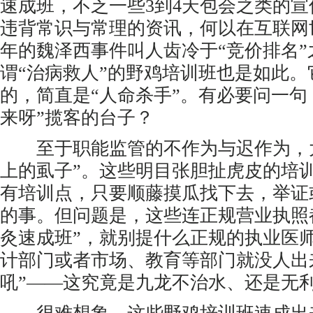
速成班，不乏一些3到4天包会之类的
违背常识与常理的资讯，何以在互联网
年的魏泽西事件叫人齿冷于“竞价排名”
谓“治病救人”的野鸡培训班也是如此。
的，简直是“人命杀手”。有必要问一句
来呀”揽客的台子？
至于职能监管的不作为与迟作为，大
上的虱子”。这些明目张胆扯虎皮的培
有培训点，只要顺藤摸瓜找下去，举证
的事。但问题是，这些连正规营业执照
灸速成班”，就别提什么正规的执业医
计部门或者市场、教育等部门就没人出
吼”——这究竟是九龙不治水、还是无