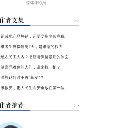
媒体评论员
>>
问题减肥产品热销，还要交多少智商税
要求考生自费隔离7天，是谁给的权力
拒绝农民工入内？书店请保留最后的体面
被健康码难住的人们，谁来拉一把？
高温补贴何时不再“蒸发”？
防汛救灾，把人民生命安全放在第一位
>>