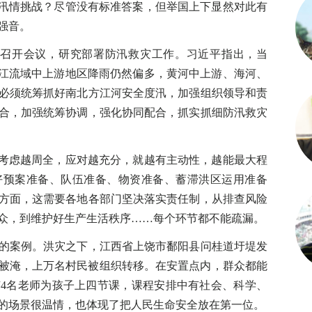
对汛情挑战？尽管没有标准答案，但举国上下显然对此有
强音。
召开会议，研究部署防汛救灾工作。习近平指出，当
长江流域中上游地区降雨仍然偏多，黄河中上游、海河、
必须统筹抓好南北方江河安全度汛，加强组织领导和责
合，加强统筹协调，强化协同配合，抓实抓细防汛救灾
考虑越周全，应对越充分，就越有主动性，越能最大程
好预案准备、队伍准备、物资准备、蓄滞洪区运用准备
方面，这需要各地各部门坚决落实责任制，从排查风险
众，到维护好生产生活秩序……每个环节都不能疏漏。
案例。洪灾之下，江西省上饶市鄱阳县问桂道圩堤发
村庄被淹，上万名村民被组织转移。在安置点内，群众都能
4名老师为孩子上四节课，课程安排中有社会、科学、
的场景很温情，也体现了把人民生命安全放在第一位。