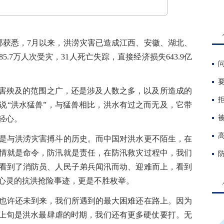
获悉，7月以来，洪涝灾害已造成江西、安徽、湖北、
5.7万人次受灾，31人死亡失踪，直接经济损失643.9亿
害殃及的范围之广，还是涉及人数之多，以及所造成的
说“洪水猛兽”，与猛兽相比，洪水有过之而无及，它带
轻心。
与洪涝灾害搏斗的历史。而中国对洪水更不陌生，在
情就是命令，防汛就是责任，在防汛救灾过程中，我们
看到了消防员、人民子弟兵闻汛而动、迎难而上，看到
心灵的抗洪抢险事迹，更是不胜枚举。
许还未到来，我们所遇到的最大困难还在路上。因为
月上旬是洪水最肆虐的时期，我们还有更多硬仗要打。无