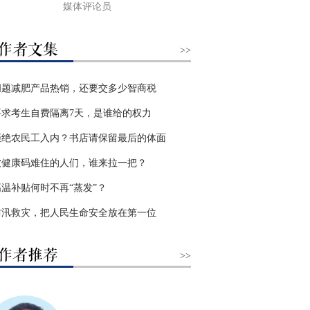
媒体评论员
>>
问题减肥产品热销，还要交多少智商税
要求考生自费隔离7天，是谁给的权力
拒绝农民工入内？书店请保留最后的体面
被健康码难住的人们，谁来拉一把？
高温补贴何时不再“蒸发”？
防汛救灾，把人民生命安全放在第一位
>>